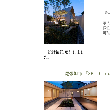
R
家
個
可
設計後記 追加しまし
尾張旭市 「SB－ｈｏ
木