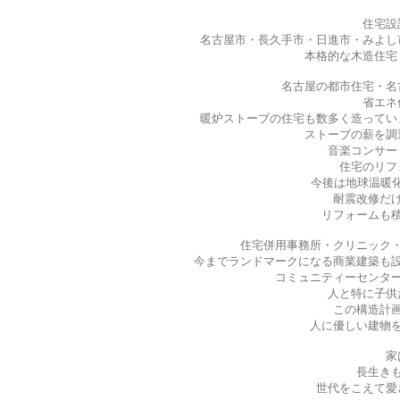
住宅設
名古屋市・長久手市・日進市・みよし
本格的な木造住宅
名古屋の都市住宅・名
省エネ
暖炉ストーブの住宅も数多く造ってい
ストーブの薪を調
音楽コンサー
住宅のリフ
今後は地球温暖化
耐震改修だ
リフォームも
住宅併用事務所・クリニック
今までランドマークになる商業建築も
コミュニティーセンタ
人と特に子供
この構造計
人に優しい建物
家
長生き
世代をこえて愛