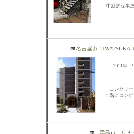
中庭的な半
名古屋市「IWATSUKA
2011
コンクリー
１階にコンビ
津島市「
ＯＫ