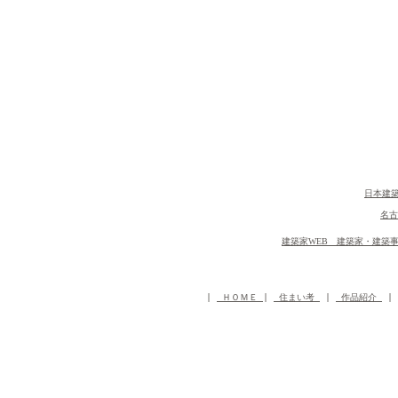
日本建築
名古
建築家WEB 建築家・建築
 | 
 ＨＯＭＥ 
| 
 住まい考 
 | 
 作品紹介 
 | 