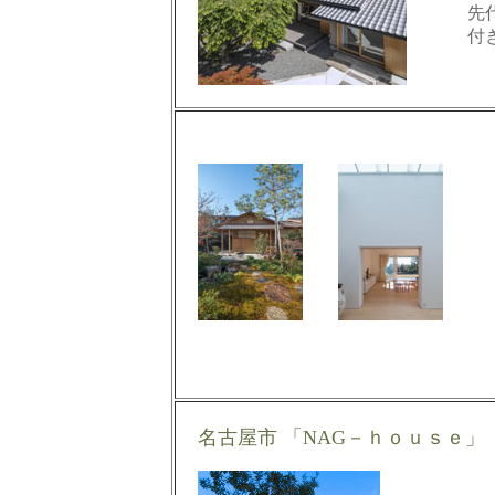
先
付
名古屋市 「NAG－ｈｏｕｓｅ」