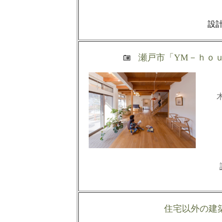
設計後
瀬戸市「YM－ｈｏ
住宅以外の建築